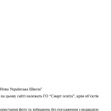
 "Нова Українська Школа"
 на цьому сайті належать ГО “Смарт освіта”, крім об’єктів
користання фото та зображень без погодження з редакцією