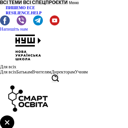
ВСІ ТЕМИ
ВСІ СПЕЦПРОЄКТИ
Меню
ПИШЕМО ЕСЕ
RESILIENCE.HELP
Напишіть нам
Для всіх
Для всіх
Батькам
Вчителям
Директорам
Учням