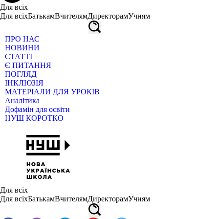
Для всіх
Для всіх
Батькам
Вчителям
Директорам
Учням
ПРО НАС
НОВИНИ
СТАТТІ
Є ПИТАННЯ
ПОГЛЯД
ІНКЛЮЗІЯ
МАТЕРІАЛИ ДЛЯ УРОКІВ
Аналітика
Дофамін для освіти
НУШ КОРОТКО
Для всіх
Для всіх
Батькам
Вчителям
Директорам
Учням