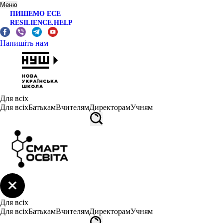
Меню
ПИШЕМО ЕСЕ
RESILIENCE.HELP
Напишіть нам
Для всіх
Для всіх
Батькам
Вчителям
Директорам
Учням
Для всіх
Для всіх
Батькам
Вчителям
Директорам
Учням