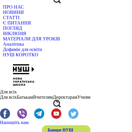
ПРО НАС
НОВИНИ
СТАТТІ
Є ПИТАННЯ
ПОГЛЯД
ІНКЛЮЗІЯ
МАТЕРІАЛИ ДЛЯ УРОКІВ
Аналітика
Дофамін для освіти
НУШ КОРОТКО
Для всіх
Для всіх
Батькам
Вчителям
Директорам
Учням
Напишіть нам
Банери НУШ