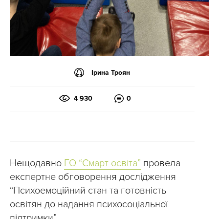
Ірина Троян
4 930
0
Нещодавно
ГО “Смарт освіта”
провела
експертне обговорення дослідження
“Психоемоційний стан та готовність
освітян до надання психосоціальної
підтримки”.