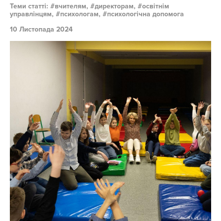
Теми статті:
вчителям,
директорам,
освітнім
управлінцям,
психологам,
психологічна допомога
10 Листопада 2024