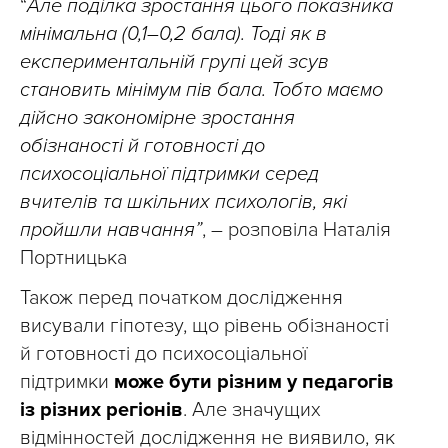
“
Але поділка зростання цього показника
мінімальна (0,1–0,2 бала). Тоді як в
експериментальній групі цей зсув
становить мінімум пів бала. Тобто маємо
дійсно закономірне зростання
обізнаності й готовності до
психосоціальної підтримки серед
вчителів та шкільних психологів, які
пройшли навчання”
, – розповіла Наталія
Портницька
Також перед початком дослідження
висували гіпотезу, що рівень обізнаності
й готовності до психосоціальної
підтримки
може бути різним у педагогів
із різних регіонів
. Але значущих
відмінностей дослідження не виявило, як