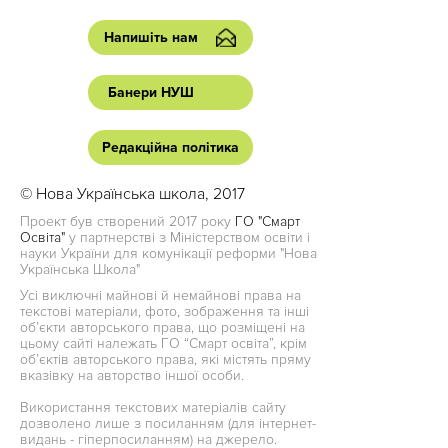
Напишіть нам
Банери НУШ
Редакційна політика
© Нова Українська школа, 2017
Проект був створений 2017 року
ГО "Смарт
Освіта"
у партнерстві з Міністерством освіти і
науки України для комунікації реформи "Нова
Українська Школа"
Усі виключні майнові й немайнові права на
текстові матеріали, фото, зображення та інші
об’єкти авторського права, що розміщені на
цьому сайті належать ГО “Смарт освіта”, крім
об’єктів авторського права, які містять пряму
вказівку на авторство іншої особи.
Використання текстових матеріалів сайту
дозволено лише з посиланням (для інтернет-
видань - гіперпосиланням) на джерело.