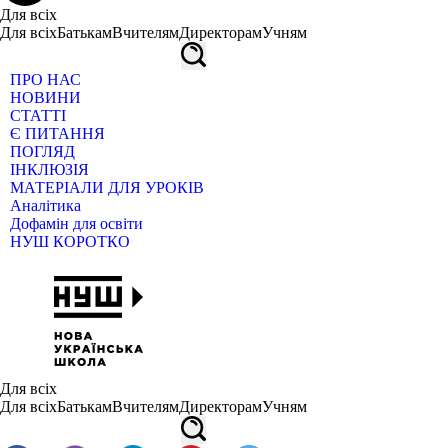
Для всіх
Для всіх
Батькам
Вчителям
Директорам
Учням
ПРО НАС
НОВИНИ
СТАТТІ
Є ПИТАННЯ
ПОГЛЯД
ІНКЛЮЗІЯ
МАТЕРІАЛИ ДЛЯ УРОКІВ
Аналітика
Дофамін для освіти
НУШ КОРОТКО
Для всіх
Для всіх
Батькам
Вчителям
Директорам
Учням