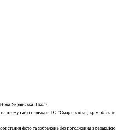
 "Нова Українська Школа"
 на цьому сайті належать ГО “Смарт освіта”, крім об’єктів
користання фото та зображень без погодження з редакцією