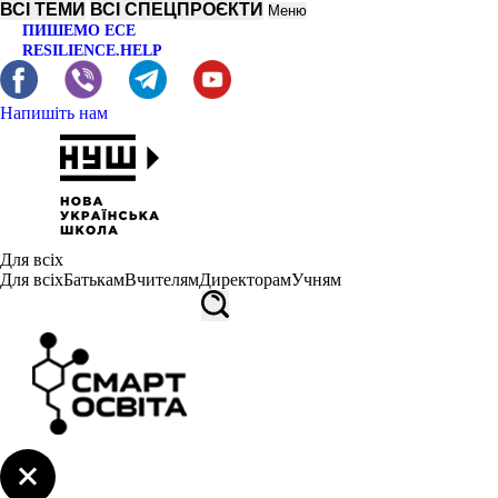
ВСІ ТЕМИ
ВСІ СПЕЦПРОЄКТИ
Меню
ПИШЕМО ЕСЕ
RESILIENCE.HELP
Напишіть нам
Для всіх
Для всіх
Батькам
Вчителям
Директорам
Учням