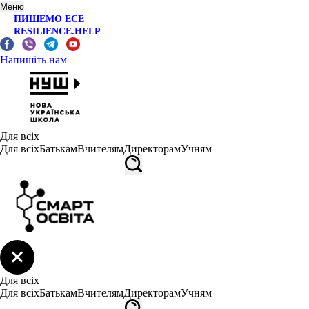
Меню
ПИШЕМО ЕСЕ
RESILIENCE.HELP
Напишіть нам
Для всіх
Для всіх
Батькам
Вчителям
Директорам
Учням
Для всіх
Для всіх
Батькам
Вчителям
Директорам
Учням