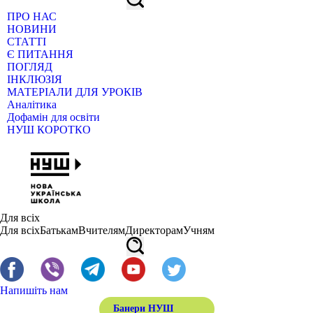
ПРО НАС
НОВИНИ
СТАТТІ
Є ПИТАННЯ
ПОГЛЯД
ІНКЛЮЗІЯ
МАТЕРІАЛИ ДЛЯ УРОКІВ
Аналітика
Дофамін для освіти
НУШ КОРОТКО
Для всіх
Для всіх
Батькам
Вчителям
Директорам
Учням
Напишіть нам
Банери НУШ