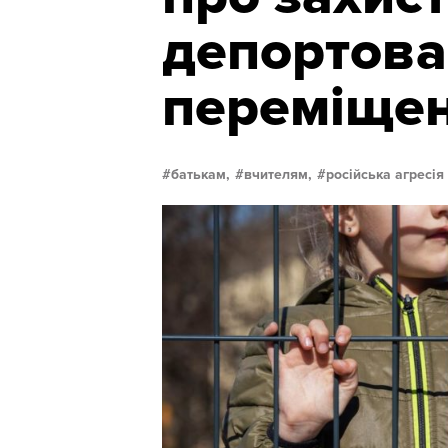
депортова
переміщен
батькам,
вчителям,
російська агресія