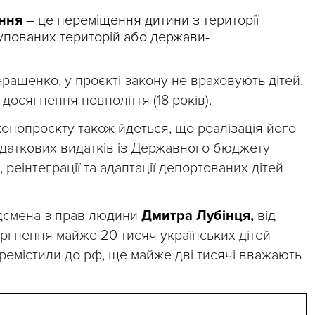
ення
– це переміщення дитини з території
упованих територій або держави-
еращенко, у проєкті закону не враховують дітей,
 досягнення повноліття (18 років).
конопроєкту також йдеться, що реалізація його
даткових видатків із Державного бюджету
реінтеграції та адаптації депортованих дітей
смена з прав людини
Дмитра Лубінця,
від
ргнення майже 20 тисяч українських дітей
емістили до рф, ще майже дві тисячі вважають