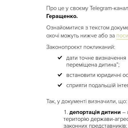
Про це у своєму Telegram-кана
Геращенко.
Ознайомитися з текстом докуме
охочі можуть нижче або за
пос
Законопроєкт покликаний:
дати точне визначення 
переміщена дитина”;
встановити юридичні ос
сприяти подальшій інтегр
Так, у документі визначили, що:
депортація дитини
– 
територію держави-агрес
законних представників;