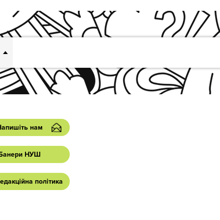
Напишіть нам
Банери НУШ
едакційна політика