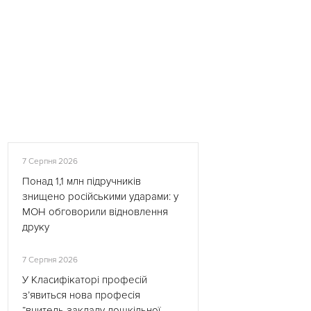
7 Серпня 2026
Понад 1,1 млн підручників
знищено російськими ударами: у
МОН обговорили відновлення
друку
7 Серпня 2026
У Класифікаторі професій
з’явиться нова професія
“вчитель закладу дошкільної