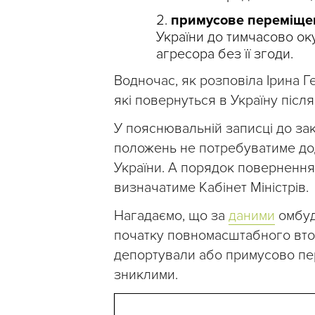
примусове переміщ
України до тимчасово ок
агресора без її згоди.
Водночас, як розповіла Ірина Г
які повернуться в Україну після
У пояснювальній записці до за
положень не потребуватиме до
України. А порядок повернення, 
визначатиме Кабінет Міністрів.
Нагадаємо, що за
даними
омбуд
початку повномасштабного вто
депортували або примусово пер
зниклими.