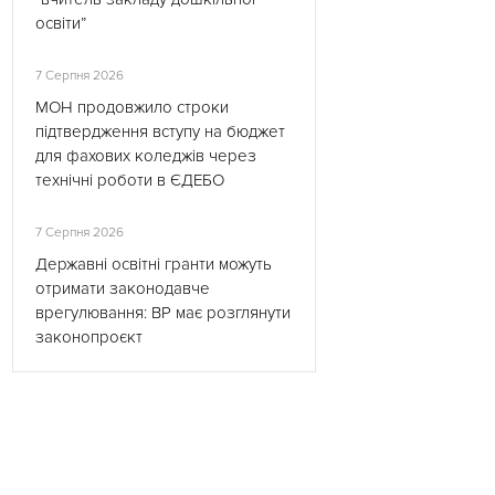
освіти”
7 Серпня 2026
МОН продовжило строки
підтвердження вступу на бюджет
для фахових коледжів через
технічні роботи в ЄДЕБО
7 Серпня 2026
Державні освітні гранти можуть
отримати законодавче
врегулювання: ВР має розглянути
законопроєкт