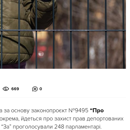
669
0
ла за основу законопроєкт №9495
“Про
 зокрема, йдеться про захист прав депортованих
 “За” проголосували 248 парламентарі.