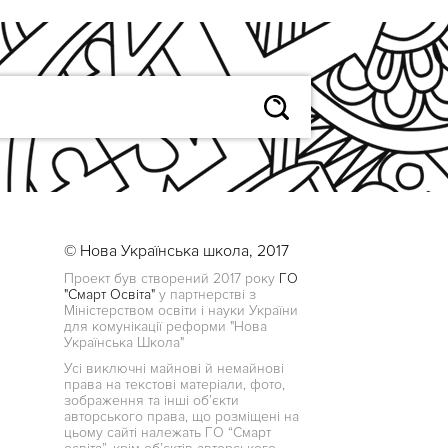
© Нова Українська школа, 2017
Проект був створений 2017 року
ГО
"Смарт Освіта"
у партнерстві з
Міністерством освіти і науки України
для комунікації реформи "Нова
Українська Школа"
Усі виключні майнові й немайнові
права на текстові матеріали, фото,
зображення та інші об’єкти
авторського права, що розміщені на
цьому сайті належать ГО “Смарт