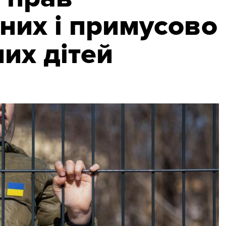
них і примусово
их дітей