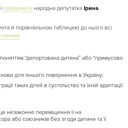
лі
повідомила
народна депутатка
Ірина
нта й порівняльною таблицею до нього всі
иланням.
поняттям “депортована дитина” або “примусово
нови для їхнього повернення в Україну;
ації таких дітей в суспільство та їхній адаптації.
це незаконне переміщення її на
ора або союзників без згоди дитини та її