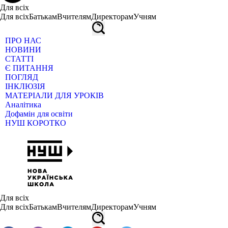
Для всіх
Для всіх
Батькам
Вчителям
Директорам
Учням
ПРО НАС
НОВИНИ
СТАТТІ
Є ПИТАННЯ
ПОГЛЯД
ІНКЛЮЗІЯ
МАТЕРІАЛИ ДЛЯ УРОКІВ
Аналітика
Дофамін для освіти
НУШ КОРОТКО
Для всіх
Для всіх
Батькам
Вчителям
Директорам
Учням