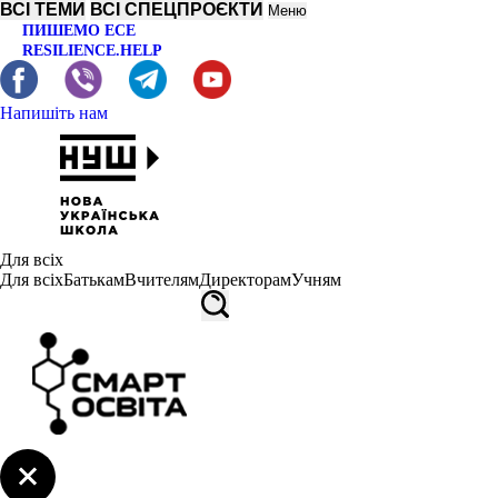
ВСІ ТЕМИ
ВСІ СПЕЦПРОЄКТИ
Меню
ПИШЕМО ЕСЕ
RESILIENCE.HELP
Напишіть нам
Для всіх
Для всіх
Батькам
Вчителям
Директорам
Учням