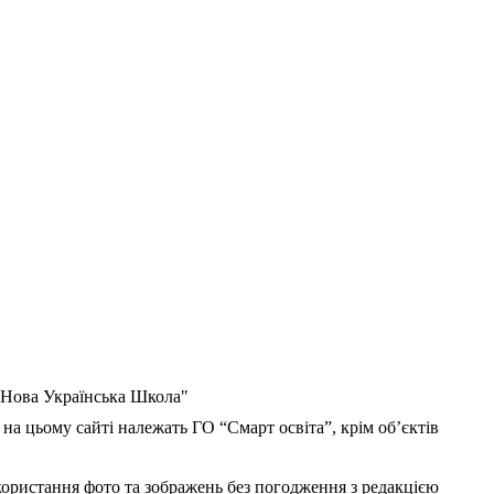
 "Нова Українська Школа"
 на цьому сайті належать ГО “Смарт освіта”, крім об’єктів
користання фото та зображень без погодження з редакцією