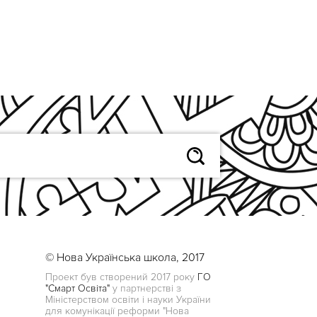
© Нова Українська школа, 2017
Проект був створений 2017 року
ГО
"Смарт Освіта"
у партнерстві з
Міністерством освіти і науки України
для комунікації реформи "Нова