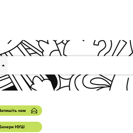
Напишіть нам
Банери НУШ