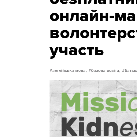
онлайн-ма
волонтерс
участь
англійська мова,
базова освіта,
батьк