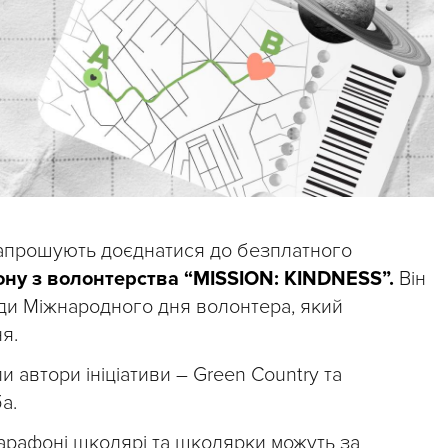
прошують доєднатися до безплатного
ну з волонтерства “MISSION: KINDNESS”.
Він
ди Міжнародного дня волонтера, який
я.
и автори ініціативи – Green Country та
а.
марафоні школярі та школярки можуть за