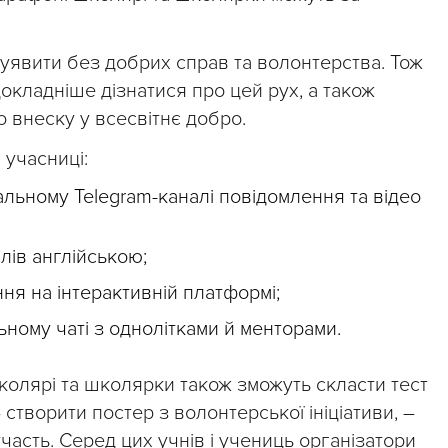
 уявити без добрих справ та волонтерства. Тож
окладніше дізнатися про цей рух, а також
 внеску у всесвітнє добро.
учасниці:
альному Telegram-каналі повідомлення та відео
лів англійською;
ня на інтерактивній платформі;
ьному чаті з однолітками й менторами.
олярі та школярки також зможуть скласти тест
створити постер з волонтерської ініціативи, –
часть. Серед цих учнів і учениць організатори