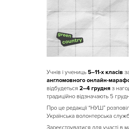
Учнів і учениць
5–11-х класів
за
англомовного онлайн-марафо
відбудеться
2–4 грудня
з наго
традиційно відзначають 5 грудн
Про це редакції “НУШ” розповіл
Українська волонтерська служб
Зареєструватися для участі в 