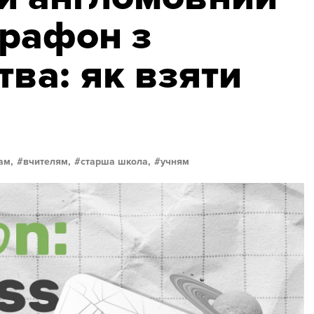
рафон з
тва: як взяти
ам,
вчителям,
старша школа,
учням