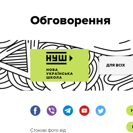
Обговорення
ДЛЯ ВСІХ
Стокові фото від