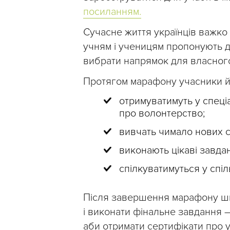
посиланням.
Сучасне життя українців важко
учням і ученицям пропонують д
вибрати напрямок для власного
Протягом марафону учасники й 
отримуватимуть у спеці
про волонтерство;
вивчать чимало нових с
виконають цікаві завдан
спілкуватимуться у спіл
Після завершення марафону шк
і виконати фінальне завдання – 
аби отримати сертифікати про у