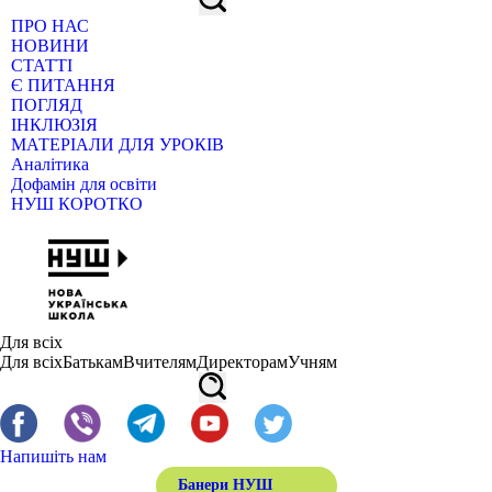
ПРО НАС
НОВИНИ
СТАТТІ
Є ПИТАННЯ
ПОГЛЯД
ІНКЛЮЗІЯ
МАТЕРІАЛИ ДЛЯ УРОКІВ
Аналітика
Дофамін для освіти
НУШ КОРОТКО
Для всіх
Для всіх
Батькам
Вчителям
Директорам
Учням
Напишіть нам
Банери НУШ