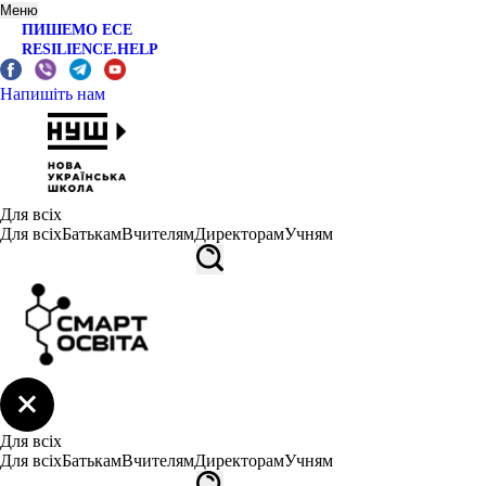
Меню
ПИШЕМО ЕСЕ
RESILIENCE.HELP
Напишіть нам
Для всіх
Для всіх
Батькам
Вчителям
Директорам
Учням
Для всіх
Для всіх
Батькам
Вчителям
Директорам
Учням