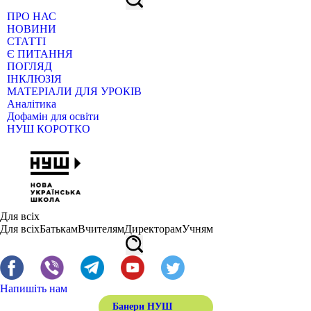
ПРО НАС
НОВИНИ
СТАТТІ
Є ПИТАННЯ
ПОГЛЯД
ІНКЛЮЗІЯ
МАТЕРІАЛИ ДЛЯ УРОКІВ
Аналітика
Дофамін для освіти
НУШ КОРОТКО
Для всіх
Для всіх
Батькам
Вчителям
Директорам
Учням
Напишіть нам
Банери НУШ