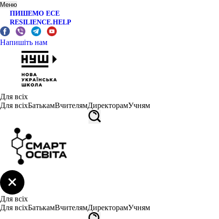
Меню
ПИШЕМО ЕСЕ
RESILIENCE.HELP
Напишіть нам
Для всіх
Для всіх
Батькам
Вчителям
Директорам
Учням
Для всіх
Для всіх
Батькам
Вчителям
Директорам
Учням