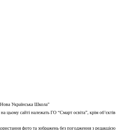
 "Нова Українська Школа"
 на цьому сайті належать ГО “Смарт освіта”, крім об’єктів
користання фото та зображень без погодження з редакцією