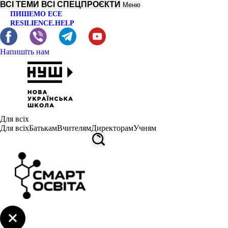
ВСІ ТЕМИ
ВСІ СПЕЦПРОЄКТИ
Меню
ПИШЕМО ЕСЕ
RESILIENCE.HELP
Напишіть нам
Для всіх
Для всіх
Батькам
Вчителям
Директорам
Учням