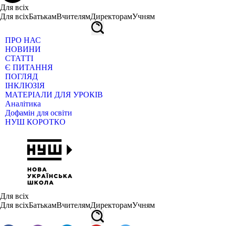
Для всіх
Для всіх
Батькам
Вчителям
Директорам
Учням
ПРО НАС
НОВИНИ
СТАТТІ
Є ПИТАННЯ
ПОГЛЯД
ІНКЛЮЗІЯ
МАТЕРІАЛИ ДЛЯ УРОКІВ
Аналітика
Дофамін для освіти
НУШ КОРОТКО
Для всіх
Для всіх
Батькам
Вчителям
Директорам
Учням