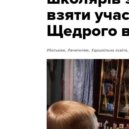
взяти учас
Щедрого в
батькам,
вчителям,
дошкільна освіта,