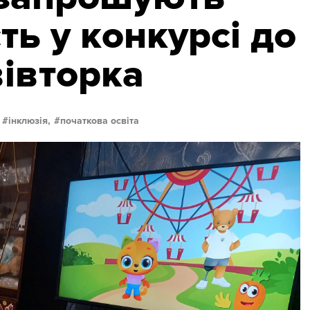
ть у конкурсі до
івторка
інклюзія,
початкова освіта