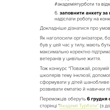
#академіятурботи та відм
заповнити анкету за
надіслати роботу на конк
Докладніше дізнатися про умо
Як наголосили організатори, бой
був у цей час у тилу, мають бут
максимально коректно підтрима
ветеранів у цивільне життя.
Тож конкурс “Поважай, розумій
школярів тему інклюзії, допомог
сформувати у дітей шанобливе с
розвивати емпатію й навички пі
Переможців оберуть
6 грудня о
сторінці “
Академії Турботи”
(з д