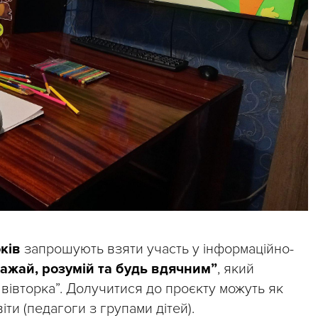
оків
запрошують взяти участь у інформаційно-
ажай, розумій та будь вдячним”
, який
вівторка”. Долучитися до проєкту можуть як
іти (педагоги з групами дітей).