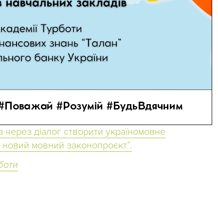
а через діалог створити україномовне
 новий мовний законопроєкт”.
рботи