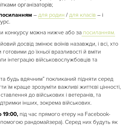
ітками організаторів;
 посиланням
–
для родин
/
для класів
–
і
урс.
ви конкурсу можна нижче або за
посиланням.
овий досвід змінює воїнів назавжди, і всі, хто
и готовими до їхньої вразливості й вміти
ти інтеграцію військовослужбовців та
 та будь вдячним” покликаний підняти серед
ти їм краще зрозуміти важливі життєві цінності,
тавлення до військових і ветеранів, та
дтримки інших, зокрема військових.
 19:00,
під час прямого етеру на Facebook-
опомогою рандомайзера). Серед них будуть як