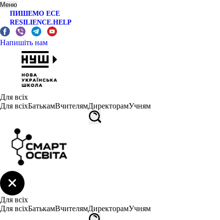
Меню
ПИШЕМО ЕСЕ
RESILIENCE.HELP
Напишіть нам
Для всіх
Для всіх
Батькам
Вчителям
Директорам
Учням
Для всіх
Для всіх
Батькам
Вчителям
Директорам
Учням