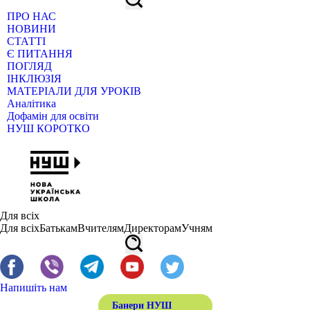
ПРО НАС
НОВИНИ
СТАТТІ
Є ПИТАННЯ
ПОГЛЯД
ІНКЛЮЗІЯ
МАТЕРІАЛИ ДЛЯ УРОКІВ
Аналітика
Дофамін для освіти
НУШ КОРОТКО
Для всіх
Для всіх
Батькам
Вчителям
Директорам
Учням
Напишіть нам
Банери НУШ