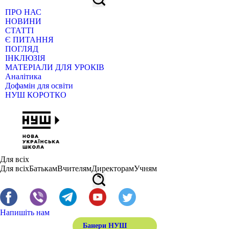
ПРО НАС
НОВИНИ
СТАТТІ
Є ПИТАННЯ
ПОГЛЯД
ІНКЛЮЗІЯ
МАТЕРІАЛИ ДЛЯ УРОКІВ
Аналітика
Дофамін для освіти
НУШ КОРОТКО
Для всіх
Для всіх
Батькам
Вчителям
Директорам
Учням
Напишіть нам
Банери НУШ