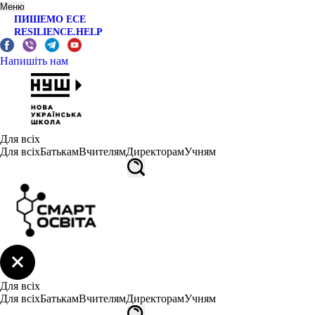
Меню
ПИШЕМО ЕСЕ
RESILIENCE.HELP
Напишіть нам
Для всіх
Для всіх
Батькам
Вчителям
Директорам
Учням
Для всіх
Для всіх
Батькам
Вчителям
Директорам
Учням