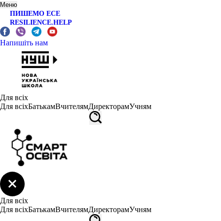
Меню
ПИШЕМО ЕСЕ
RESILIENCE.HELP
Напишіть нам
Для всіх
Для всіх
Батькам
Вчителям
Директорам
Учням
Для всіх
Для всіх
Батькам
Вчителям
Директорам
Учням