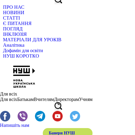
ПРО НАС
НОВИНИ
СТАТТІ
Є ПИТАННЯ
ПОГЛЯД
ІНКЛЮЗІЯ
МАТЕРІАЛИ ДЛЯ УРОКІВ
Аналітика
Дофамін для освіти
НУШ КОРОТКО
Для всіх
Для всіх
Батькам
Вчителям
Директорам
Учням
Напишіть нам
Банери НУШ