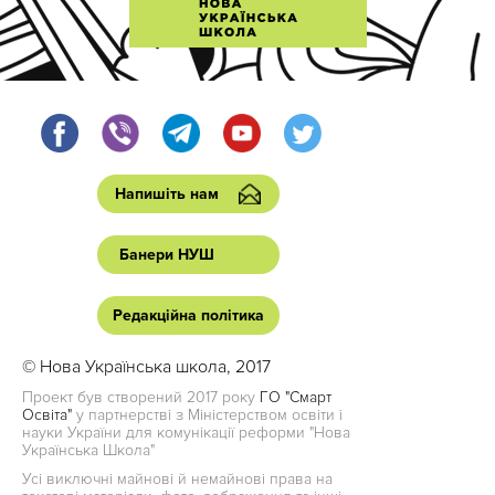
Напишіть нам
Банери НУШ
Редакційна політика
© Нова Українська школа, 2017
Проект був створений 2017 року
ГО "Смарт
Освіта"
у партнерстві з Міністерством освіти і
науки України для комунікації реформи "Нова
Українська Школа"
Усі виключні майнові й немайнові права на