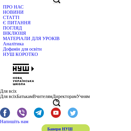
ПРО НАС
НОВИНИ
СТАТТІ
Є ПИТАННЯ
ПОГЛЯД
ІНКЛЮЗІЯ
МАТЕРІАЛИ ДЛЯ УРОКІВ
Аналітика
Дофамін для освіти
НУШ КОРОТКО
Для всіх
Для всіх
Батькам
Вчителям
Директорам
Учням
Напишіть нам
Банери НУШ