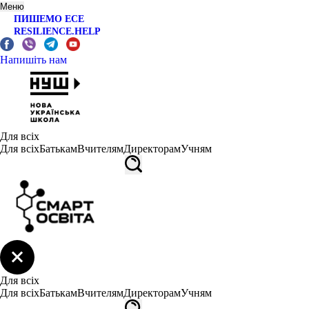
Меню
ПИШЕМО ЕСЕ
RESILIENCE.HELP
Напишіть нам
Для всіх
Для всіх
Батькам
Вчителям
Директорам
Учням
Для всіх
Для всіх
Батькам
Вчителям
Директорам
Учням