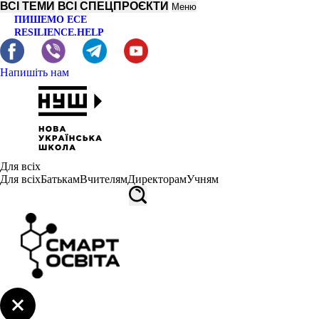
ВСІ ТЕМИ
ВСІ СПЕЦПРОЄКТИ
Меню
ПИШЕМО ЕСЕ
RESILIENCE.HELP
Напишіть нам
Для всіх
Для всіх
Батькам
Вчителям
Директорам
Учням