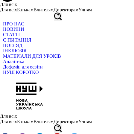
Для всіх
Для всіх
Батькам
Вчителям
Директорам
Учням
ПРО НАС
НОВИНИ
СТАТТІ
Є ПИТАННЯ
ПОГЛЯД
ІНКЛЮЗІЯ
МАТЕРІАЛИ ДЛЯ УРОКІВ
Аналітика
Дофамін для освіти
НУШ КОРОТКО
Для всіх
Для всіх
Батькам
Вчителям
Директорам
Учням