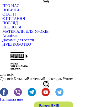
ПРО НАС
НОВИНИ
СТАТТІ
Є ПИТАННЯ
ПОГЛЯД
ІНКЛЮЗІЯ
МАТЕРІАЛИ ДЛЯ УРОКІВ
Аналітика
Дофамін для освіти
НУШ КОРОТКО
Для всіх
Для всіх
Батькам
Вчителям
Директорам
Учням
Напишіть нам
Банери НУШ