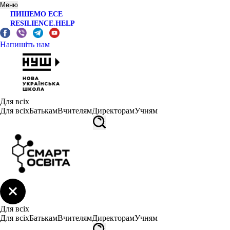
Меню
ПИШЕМО ЕСЕ
RESILIENCE.HELP
Напишіть нам
Для всіх
Для всіх
Батькам
Вчителям
Директорам
Учням
Для всіх
Для всіх
Батькам
Вчителям
Директорам
Учням