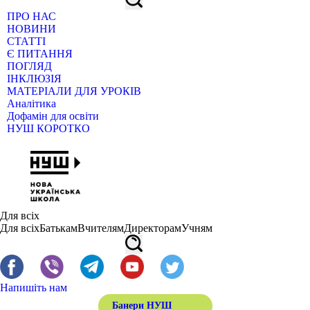
ПРО НАС
НОВИНИ
СТАТТІ
Є ПИТАННЯ
ПОГЛЯД
ІНКЛЮЗІЯ
МАТЕРІАЛИ ДЛЯ УРОКІВ
Аналітика
Дофамін для освіти
НУШ КОРОТКО
Для всіх
Для всіх
Батькам
Вчителям
Директорам
Учням
Напишіть нам
Банери НУШ