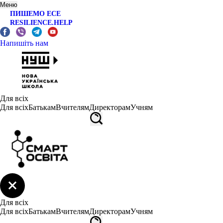
Меню
ПИШЕМО ЕСЕ
RESILIENCE.HELP
Напишіть нам
Для всіх
Для всіх
Батькам
Вчителям
Директорам
Учням
Для всіх
Для всіх
Батькам
Вчителям
Директорам
Учням