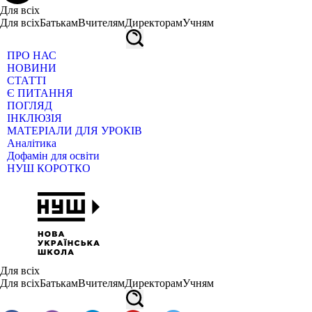
Для всіх
Для всіх
Батькам
Вчителям
Директорам
Учням
ПРО НАС
НОВИНИ
СТАТТІ
Є ПИТАННЯ
ПОГЛЯД
ІНКЛЮЗІЯ
МАТЕРІАЛИ ДЛЯ УРОКІВ
Аналітика
Дофамін для освіти
НУШ КОРОТКО
Для всіх
Для всіх
Батькам
Вчителям
Директорам
Учням