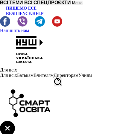
ВСІ ТЕМИ
ВСІ СПЕЦПРОЄКТИ
Меню
ПИШЕМО ЕСЕ
RESILIENCE.HELP
Напишіть нам
Для всіх
Для всіх
Батькам
Вчителям
Директорам
Учням