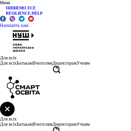
Меню
ПИШЕМО ЕСЕ
RESILIENCE.HELP
Напишіть нам
Для всіх
Для всіх
Батькам
Вчителям
Директорам
Учням
Для всіх
Для всіх
Батькам
Вчителям
Директорам
Учням