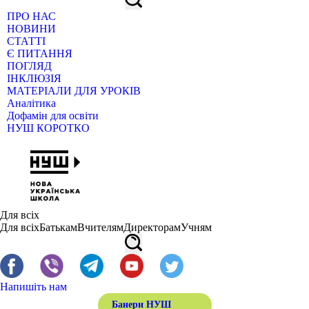
ПРО НАС
НОВИНИ
СТАТТІ
Є ПИТАННЯ
ПОГЛЯД
ІНКЛЮЗІЯ
МАТЕРІАЛИ ДЛЯ УРОКІВ
Аналітика
Дофамін для освіти
НУШ КОРОТКО
Для всіх
Для всіх
Батькам
Вчителям
Директорам
Учням
Напишіть нам
Банери НУШ