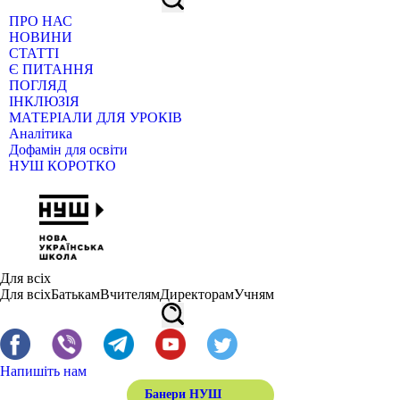
ПРО НАС
НОВИНИ
СТАТТІ
Є ПИТАННЯ
ПОГЛЯД
ІНКЛЮЗІЯ
МАТЕРІАЛИ ДЛЯ УРОКІВ
Аналітика
Дофамін для освіти
НУШ КОРОТКО
Для всіх
Для всіх
Батькам
Вчителям
Директорам
Учням
Напишіть нам
Банери НУШ