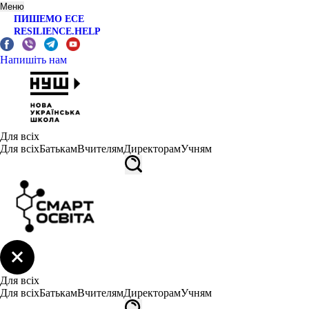
Меню
ПИШЕМО ЕСЕ
RESILIENCE.HELP
Напишіть нам
Для всіх
Для всіх
Батькам
Вчителям
Директорам
Учням
Для всіх
Для всіх
Батькам
Вчителям
Директорам
Учням