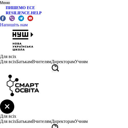
Меню
ПИШЕМО ЕСЕ
RESILIENCE.HELP
Напишіть нам
Для всіх
Для всіх
Батькам
Вчителям
Директорам
Учням
Для всіх
Для всіх
Батькам
Вчителям
Директорам
Учням