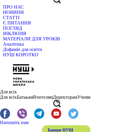
ПРО НАС
НОВИНИ
СТАТТІ
Є ПИТАННЯ
ПОГЛЯД
ІНКЛЮЗІЯ
МАТЕРІАЛИ ДЛЯ УРОКІВ
Аналітика
Дофамін для освіти
НУШ КОРОТКО
Для всіх
Для всіх
Батькам
Вчителям
Директорам
Учням
Напишіть нам
Банери НУШ