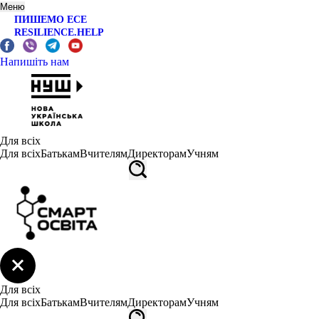
Меню
ПИШЕМО ЕСЕ
RESILIENCE.HELP
Напишіть нам
Для всіх
Для всіх
Батькам
Вчителям
Директорам
Учням
Для всіх
Для всіх
Батькам
Вчителям
Директорам
Учням