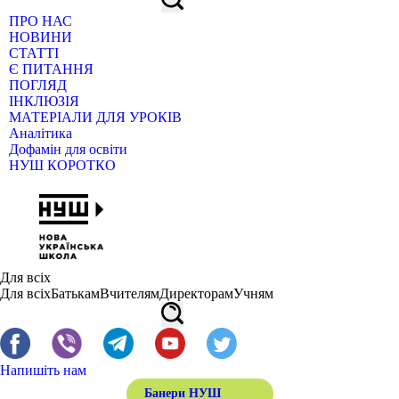
ПРО НАС
НОВИНИ
СТАТТІ
Є ПИТАННЯ
ПОГЛЯД
ІНКЛЮЗІЯ
МАТЕРІАЛИ ДЛЯ УРОКІВ
Аналітика
Дофамін для освіти
НУШ КОРОТКО
Для всіх
Для всіх
Батькам
Вчителям
Директорам
Учням
Напишіть нам
Банери НУШ