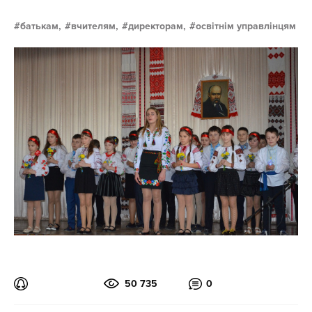
батькам,
вчителям,
директорам,
освітнім управлінцям
50 735
0