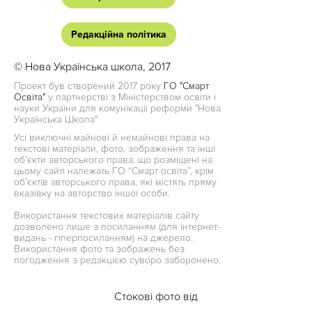
Редакційна політика
© Нова Українська школа, 2017
Проект був створений 2017 року
ГО "Смарт
Освіта"
у партнерстві з Міністерством освіти і
науки України для комунікації реформи "Нова
Українська Школа"
Усі виключні майнові й немайнові права на
текстові матеріали, фото, зображення та інші
об’єкти авторського права, що розміщені на
цьому сайті належать ГО “Смарт освіта”, крім
об’єктів авторського права, які містять пряму
вказівку на авторство іншої особи.
Використання текстових матеріалів сайту
дозволено лише з посиланням (для інтернет-
видань - гіперпосиланням) на джерело.
Використання фото та зображень без
погодження з редакцією суворо заборонено.
Стокові фото від