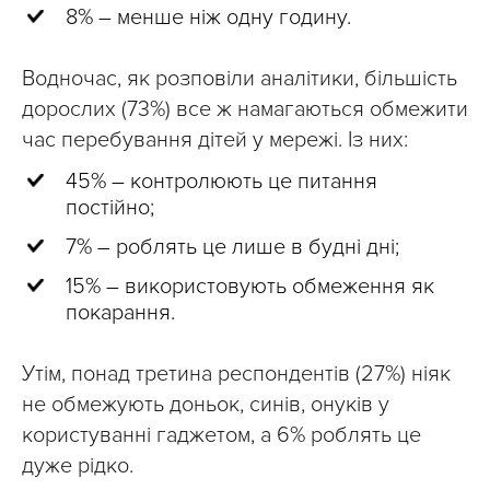
8%
–
менше ніж одну годину.
Водночас, як розповіли аналітики, більшість
дорослих (73%) все ж намагаються обмежити
час перебування дітей у мережі. Із них:
45%
–
контролюють це питання
постійно;
7%
–
роблять це лише в будні дні;
15%
–
використовують обмеження як
покарання.
Утім, понад третина респондентів (27%) ніяк
не обмежують доньок, синів, онуків у
користуванні гаджетом, а 6% роблять це
дуже рідко.