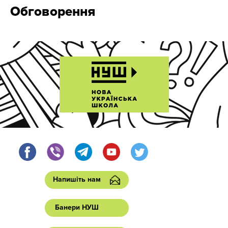
Обговорення
Напишіть нам
Банери НУШ