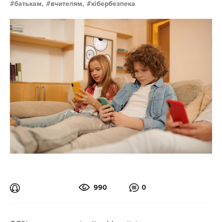
батькам,
вчителям,
кібербезпека
990
0