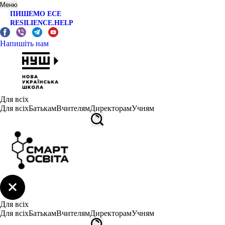
Меню
ПИШЕМО ЕСЕ
RESILIENCE.HELP
Напишіть нам
Для всіх
Для всіх
Батькам
Вчителям
Директорам
Учням
Для всіх
Для всіх
Батькам
Вчителям
Директорам
Учням