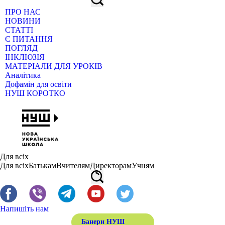
ПРО НАС
НОВИНИ
СТАТТІ
Є ПИТАННЯ
ПОГЛЯД
ІНКЛЮЗІЯ
МАТЕРІАЛИ ДЛЯ УРОКІВ
Аналітика
Дофамін для освіти
НУШ КОРОТКО
Для всіх
Для всіх
Батькам
Вчителям
Директорам
Учням
Напишіть нам
Банери НУШ