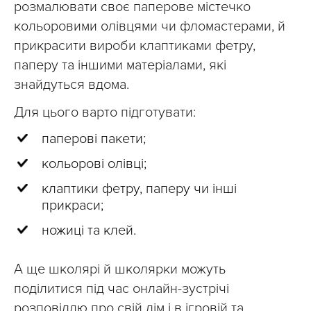
розмалювати своє паперове містечко
кольоровими олівцями чи фломастерами, й
прикрасити вироби клаптиками фетру,
паперу та іншими матеріалами, які
знайдуться вдома.
Для цього варто підготувати:
паперові пакети;
кольорові олівці;
клаптики фетру, паперу чи інші
прикраси;
ножиці та клей.
А ще школярі й школярки можуть
поділитися під час онлайн-зустрічі
розповіддю про свій дім і в ігровій та