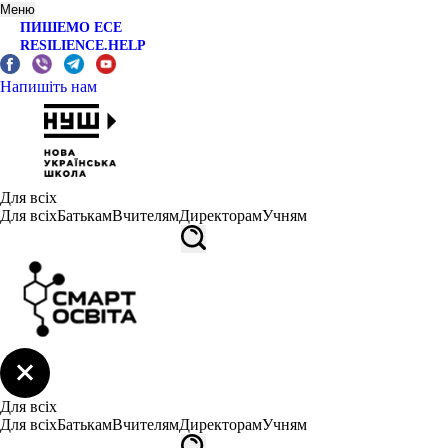
Меню
ПИШЕМО ЕСЕ
RESILIENCE.HELP
Напишіть нам
Для всіх
Для всіх
Батькам
Вчителям
Директорам
Учням
Для всіх
Для всіх
Батькам
Вчителям
Директорам
Учням