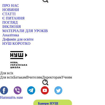
ПРО НАС
НОВИНИ
СТАТТІ
Є ПИТАННЯ
ПОГЛЯД
ІНКЛЮЗІЯ
МАТЕРІАЛИ ДЛЯ УРОКІВ
Аналітика
Дофамін для освіти
НУШ КОРОТКО
Для всіх
Для всіх
Батькам
Вчителям
Директорам
Учням
Напишіть нам
Банери НУШ