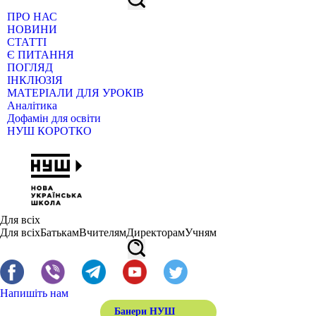
ПРО НАС
НОВИНИ
СТАТТІ
Є ПИТАННЯ
ПОГЛЯД
ІНКЛЮЗІЯ
МАТЕРІАЛИ ДЛЯ УРОКІВ
Аналітика
Дофамін для освіти
НУШ КОРОТКО
Для всіх
Для всіх
Батькам
Вчителям
Директорам
Учням
Напишіть нам
Банери НУШ