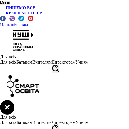
Меню
ПИШЕМО ЕСЕ
RESILIENCE.HELP
Напишіть нам
Для всіх
Для всіх
Батькам
Вчителям
Директорам
Учням
Для всіх
Для всіх
Батькам
Вчителям
Директорам
Учням