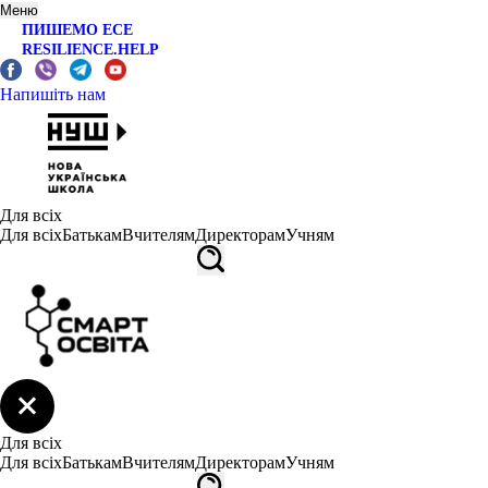
Меню
ПИШЕМО ЕСЕ
RESILIENCE.HELP
Напишіть нам
Для всіх
Для всіх
Батькам
Вчителям
Директорам
Учням
Для всіх
Для всіх
Батькам
Вчителям
Директорам
Учням