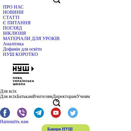
ПРО НАС
НОВИНИ
СТАТТІ
Є ПИТАННЯ
ПОГЛЯД
ІНКЛЮЗІЯ
МАТЕРІАЛИ ДЛЯ УРОКІВ
Аналітика
Дофамін для освіти
НУШ КОРОТКО
Для всіх
Для всіх
Батькам
Вчителям
Директорам
Учням
Напишіть нам
Банери НУШ