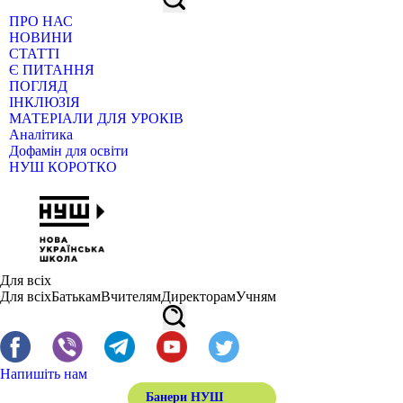
ПРО НАС
НОВИНИ
СТАТТІ
Є ПИТАННЯ
ПОГЛЯД
ІНКЛЮЗІЯ
МАТЕРІАЛИ ДЛЯ УРОКІВ
Аналітика
Дофамін для освіти
НУШ КОРОТКО
Для всіх
Для всіх
Батькам
Вчителям
Директорам
Учням
Напишіть нам
Банери НУШ