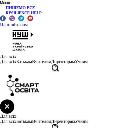
Меню
ПИШЕМО ЕСЕ
RESILIENCE.HELP
Напишіть нам
Для всіх
Для всіх
Батькам
Вчителям
Директорам
Учням
Для всіх
Для всіх
Батькам
Вчителям
Директорам
Учням