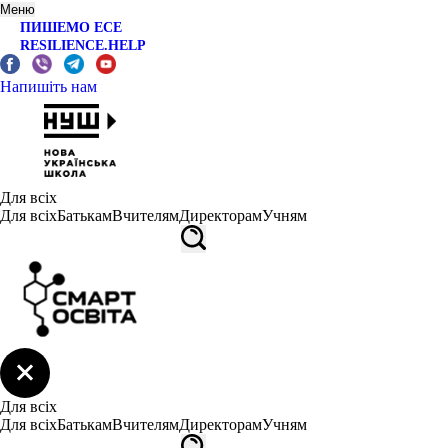
Меню
ПИШЕМО ЕСЕ
RESILIENCE.HELP
Напишіть нам
Для всіх
Для всіх
Батькам
Вчителям
Директорам
Учням
Для всіх
Для всіх
Батькам
Вчителям
Директорам
Учням