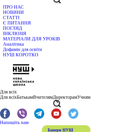
ПРО НАС
НОВИНИ
СТАТТІ
Є ПИТАННЯ
ПОГЛЯД
ІНКЛЮЗІЯ
МАТЕРІАЛИ ДЛЯ УРОКІВ
Аналітика
Дофамін для освіти
НУШ КОРОТКО
Для всіх
Для всіх
Батькам
Вчителям
Директорам
Учням
Напишіть нам
Банери НУШ