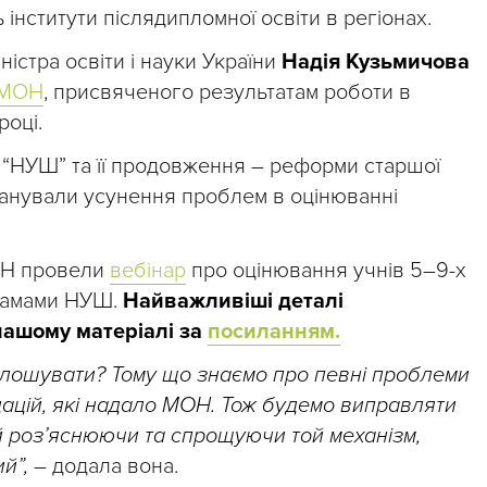
 інститути післядипломної освіти в регіонах.
ністра освіти і науки України
Надія Кузьмичова
 МОН
, присвяченого результатам роботи в
році.
и “НУШ” та її продовження – реформи старшої
ланували усунення проблем в оцінюванні
МОН провели
вебінар
про оцінювання учнів 5–9-х
грамами НУШ.
Найважливіші деталі
нашому матеріалі за
посиланням.
олошувати? Тому що знаємо про певні проблеми
ацій, які надало МОН. Тож будемо виправляти
 й роз’яснюючи та спрощуючи той механізм,
ий”,
– додала вона.