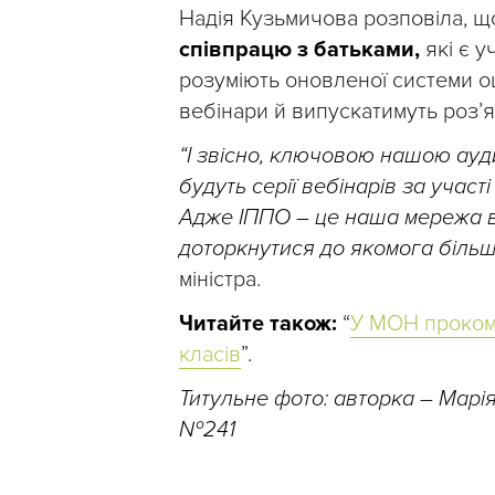
Надія Кузьмичова розповіла, щ
співпрацю з батьками,
які є 
розуміють оновленої системи о
вебінари й випускатимуть роз’я
“І звісно, ключовою нашою ауд
будуть серії вебінарів за участі
Адже ІППО – це наша мережа в р
доторкнутися до якомога більшо
міністра.
Читайте також:
“
У МОН прокоме
класів
”.
Титульне фото: авторка
–
Марі
№241