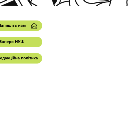
Напишіть нам
Банери НУШ
едакційна політика