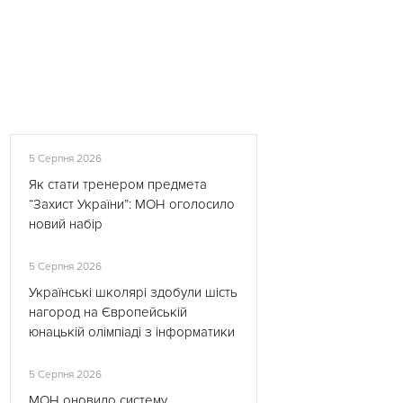
5 Серпня 2026
Як стати тренером предмета
“Захист України”: МОН оголосило
новий набір
5 Серпня 2026
Українські школярі здобули шість
нагород на Європейській
юнацькій олімпіаді з інформатики
5 Серпня 2026
МОН оновило систему