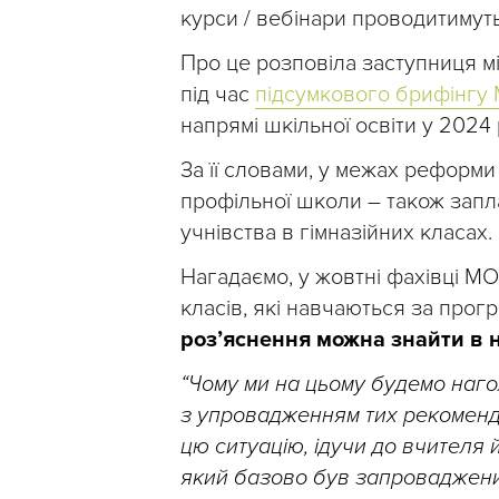
курси / вебінари проводитимуть
Про це розповіла заступниця мі
під час
підсумкового брифінгу
напрямі шкільної освіти у 2024 
За її словами, у межах реформ
профільної школи – також зап
учнівства в гімназійних класах.
Нагадаємо, у жовтні фахівці 
класів, які навчаються за про
роз’яснення можна знайти в 
“Чому ми на цьому будемо наг
з упровадженням тих рекоменд
цю ситуацію, ідучи до вчителя
який базово був запроваджен