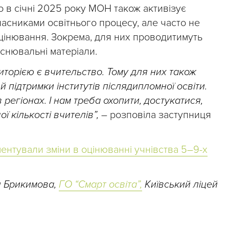
о в січні 2025 року МОН також активізує
учасниками освітнього процесу, але часто не
цінювання. Зокрема, для них проводитимуть
снювальні матеріали.
иторією є вчительство. Тому для них також
 й підтримки інститутів післядипломної освіти.
егіонах. І нам треба охопити, достукатися,
ї кількості вчителів”,
– розповіла заступниця
нтували зміни в оцінюванні учнівства 5–9-х
я Брикимова,
ГО “Смарт освіта”,
Київський ліцей