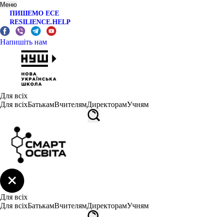
Меню
ПИШЕМО ЕСЕ
RESILIENCE.HELP
Напишіть нам
Для всіх
Для всіх
Батькам
Вчителям
Директорам
Учням
Для всіх
Для всіх
Батькам
Вчителям
Директорам
Учням