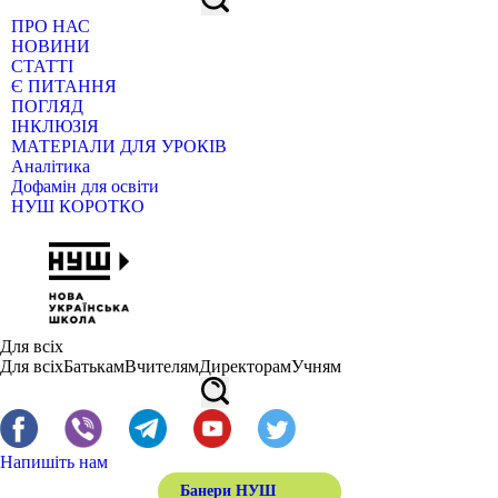
ПРО НАС
НОВИНИ
СТАТТІ
Є ПИТАННЯ
ПОГЛЯД
ІНКЛЮЗІЯ
МАТЕРІАЛИ ДЛЯ УРОКІВ
Аналітика
Дофамін для освіти
НУШ КОРОТКО
Для всіх
Для всіх
Батькам
Вчителям
Директорам
Учням
Напишіть нам
Банери НУШ