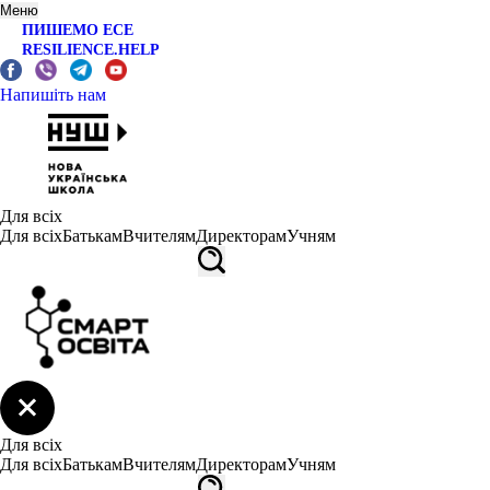
Меню
ПИШЕМО ЕСЕ
RESILIENCE.HELP
Напишіть нам
Для всіх
Для всіх
Батькам
Вчителям
Директорам
Учням
Для всіх
Для всіх
Батькам
Вчителям
Директорам
Учням