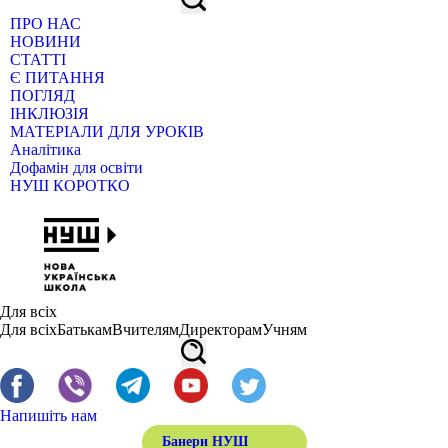
ПРО НАС
НОВИНИ
СТАТТІ
Є ПИТАННЯ
ПОГЛЯД
ІНКЛЮЗІЯ
МАТЕРІАЛИ ДЛЯ УРОКІВ
Аналітика
Дофамін для освіти
НУШ КОРОТКО
Для всіх
Для всіх
Батькам
Вчителям
Директорам
Учням
Напишіть нам
Банери НУШ