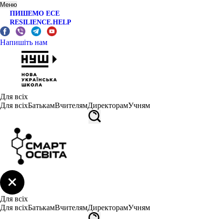
Меню
ПИШЕМО ЕСЕ
RESILIENCE.HELP
Напишіть нам
Для всіх
Для всіх
Батькам
Вчителям
Директорам
Учням
Для всіх
Для всіх
Батькам
Вчителям
Директорам
Учням