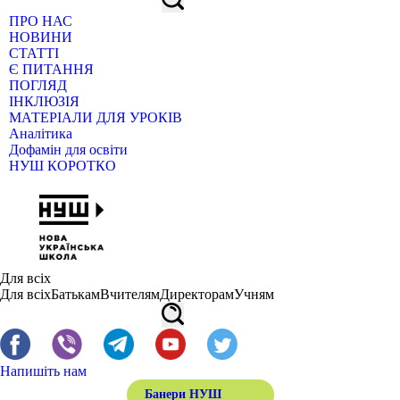
ПРО НАС
НОВИНИ
СТАТТІ
Є ПИТАННЯ
ПОГЛЯД
ІНКЛЮЗІЯ
МАТЕРІАЛИ ДЛЯ УРОКІВ
Аналітика
Дофамін для освіти
НУШ КОРОТКО
Для всіх
Для всіх
Батькам
Вчителям
Директорам
Учням
Напишіть нам
Банери НУШ