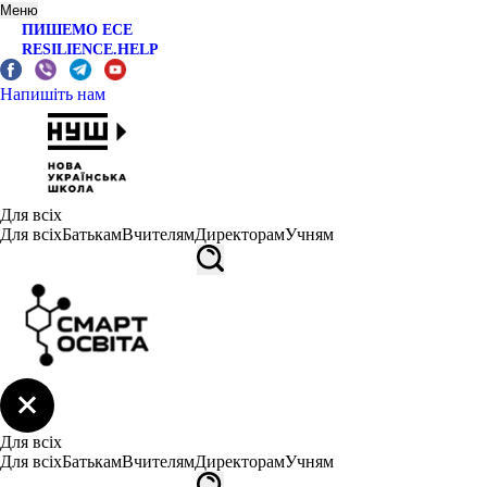
Меню
ПИШЕМО ЕСЕ
RESILIENCE.HELP
Напишіть нам
Для всіх
Для всіх
Батькам
Вчителям
Директорам
Учням
Для всіх
Для всіх
Батькам
Вчителям
Директорам
Учням