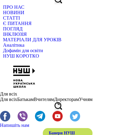
ПРО НАС
НОВИНИ
СТАТТІ
Є ПИТАННЯ
ПОГЛЯД
ІНКЛЮЗІЯ
МАТЕРІАЛИ ДЛЯ УРОКІВ
Аналітика
Дофамін для освіти
НУШ КОРОТКО
Для всіх
Для всіх
Батькам
Вчителям
Директорам
Учням
Напишіть нам
Банери НУШ