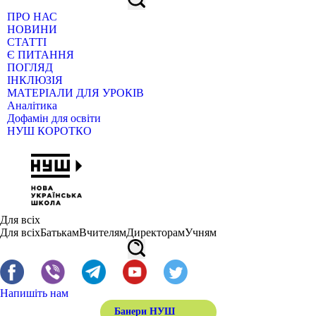
ПРО НАС
НОВИНИ
СТАТТІ
Є ПИТАННЯ
ПОГЛЯД
ІНКЛЮЗІЯ
МАТЕРІАЛИ ДЛЯ УРОКІВ
Аналітика
Дофамін для освіти
НУШ КОРОТКО
Для всіх
Для всіх
Батькам
Вчителям
Директорам
Учням
Напишіть нам
Банери НУШ