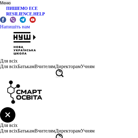
Меню
ПИШЕМО ЕСЕ
RESILIENCE.HELP
Напишіть нам
Для всіх
Для всіх
Батькам
Вчителям
Директорам
Учням
Для всіх
Для всіх
Батькам
Вчителям
Директорам
Учням