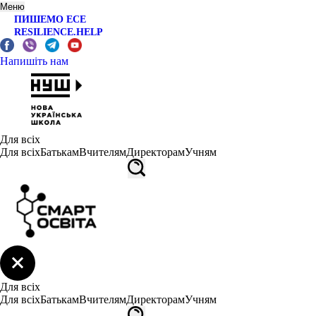
Меню
ПИШЕМО ЕСЕ
RESILIENCE.HELP
Напишіть нам
Для всіх
Для всіх
Батькам
Вчителям
Директорам
Учням
Для всіх
Для всіх
Батькам
Вчителям
Директорам
Учням