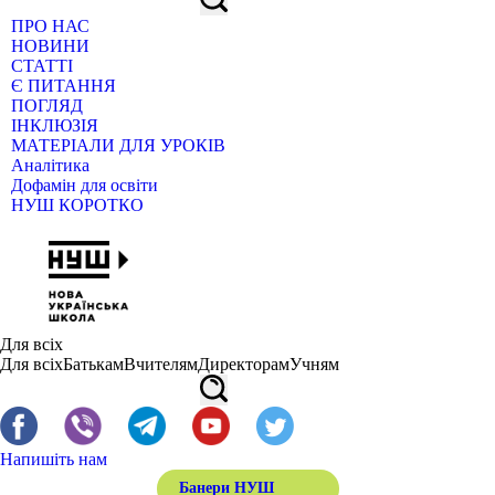
ПРО НАС
НОВИНИ
СТАТТІ
Є ПИТАННЯ
ПОГЛЯД
ІНКЛЮЗІЯ
МАТЕРІАЛИ ДЛЯ УРОКІВ
Аналітика
Дофамін для освіти
НУШ КОРОТКО
Для всіх
Для всіх
Батькам
Вчителям
Директорам
Учням
Напишіть нам
Банери НУШ