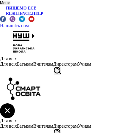
Меню
ПИШЕМО ЕСЕ
RESILIENCE.HELP
Напишіть нам
Для всіх
Для всіх
Батькам
Вчителям
Директорам
Учням
Для всіх
Для всіх
Батькам
Вчителям
Директорам
Учням