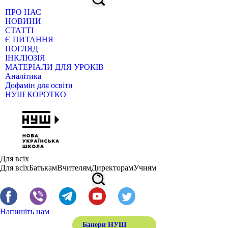
ПРО НАС
НОВИНИ
СТАТТІ
Є ПИТАННЯ
ПОГЛЯД
ІНКЛЮЗІЯ
МАТЕРІАЛИ ДЛЯ УРОКІВ
Аналітика
Дофамін для освіти
НУШ КОРОТКО
Для всіх
Для всіх
Батькам
Вчителям
Директорам
Учням
Напишіть нам
Банери НУШ