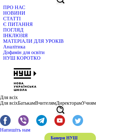
ПРО НАС
НОВИНИ
СТАТТІ
Є ПИТАННЯ
ПОГЛЯД
ІНКЛЮЗІЯ
МАТЕРІАЛИ ДЛЯ УРОКІВ
Аналітика
Дофамін для освіти
НУШ КОРОТКО
Для всіх
Для всіх
Батькам
Вчителям
Директорам
Учням
Напишіть нам
Банери НУШ