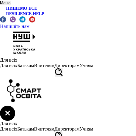
Меню
ПИШЕМО ЕСЕ
RESILIENCE.HELP
Напишіть нам
Для всіх
Для всіх
Батькам
Вчителям
Директорам
Учням
Для всіх
Для всіх
Батькам
Вчителям
Директорам
Учням