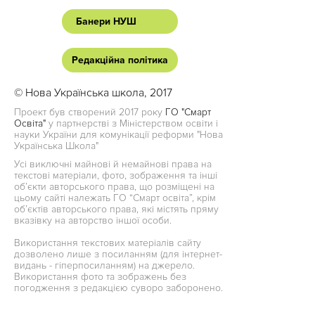
Банери НУШ
Редакційна політика
© Нова Українська школа, 2017
Проект був створений 2017 року
ГО "Смарт
Освіта"
у партнерстві з Міністерством освіти і
науки України для комунікації реформи "Нова
Українська Школа"
Усі виключні майнові й немайнові права на
текстові матеріали, фото, зображення та інші
об’єкти авторського права, що розміщені на
цьому сайті належать ГО “Смарт освіта”, крім
об’єктів авторського права, які містять пряму
вказівку на авторство іншої особи.
Використання текстових матеріалів сайту
дозволено лише з посиланням (для інтернет-
видань - гіперпосиланням) на джерело.
Використання фото та зображень без
погодження з редакцією суворо заборонено.