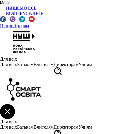
Меню
ПИШЕМО ЕСЕ
RESILIENCE.HELP
Напишіть нам
Для всіх
Для всіх
Батькам
Вчителям
Директорам
Учням
Для всіх
Для всіх
Батькам
Вчителям
Директорам
Учням