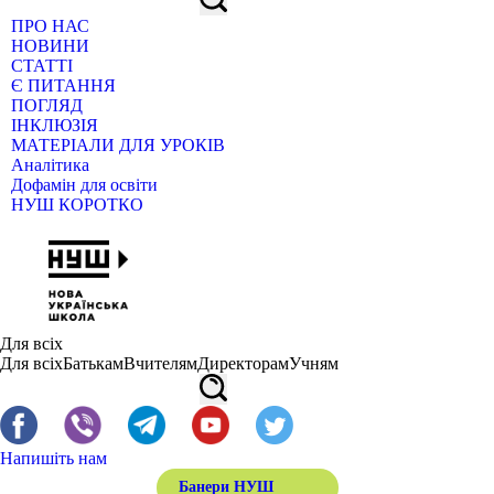
ПРО НАС
НОВИНИ
СТАТТІ
Є ПИТАННЯ
ПОГЛЯД
ІНКЛЮЗІЯ
МАТЕРІАЛИ ДЛЯ УРОКІВ
Аналітика
Дофамін для освіти
НУШ КОРОТКО
Для всіх
Для всіх
Батькам
Вчителям
Директорам
Учням
Напишіть нам
Банери НУШ