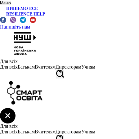
Меню
ПИШЕМО ЕСЕ
RESILIENCE.HELP
Напишіть нам
Для всіх
Для всіх
Батькам
Вчителям
Директорам
Учням
Для всіх
Для всіх
Батькам
Вчителям
Директорам
Учням