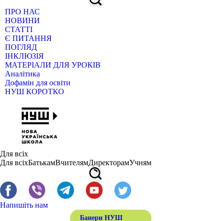
ПРО НАС
НОВИНИ
СТАТТІ
Є ПИТАННЯ
ПОГЛЯД
ІНКЛЮЗІЯ
МАТЕРІАЛИ ДЛЯ УРОКІВ
Аналітика
Дофамін для освіти
НУШ КОРОТКО
Для всіх
Для всіх
Батькам
Вчителям
Директорам
Учням
Напишіть нам
Банери НУШ