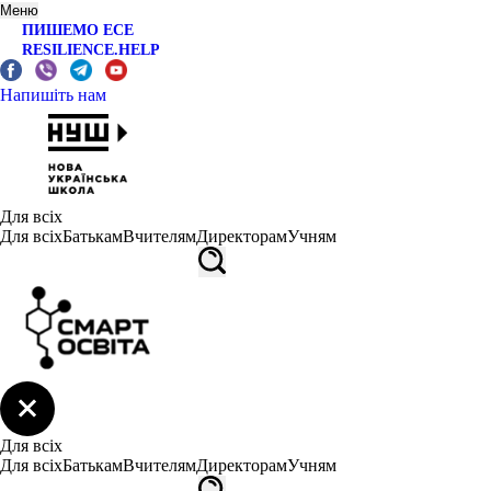
Меню
ПИШЕМО ЕСЕ
RESILIENCE.HELP
Напишіть нам
Для всіх
Для всіх
Батькам
Вчителям
Директорам
Учням
Для всіх
Для всіх
Батькам
Вчителям
Директорам
Учням