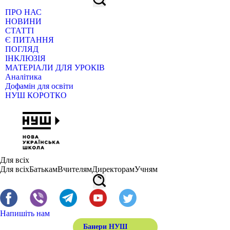
ПРО НАС
НОВИНИ
СТАТТІ
Є ПИТАННЯ
ПОГЛЯД
ІНКЛЮЗІЯ
МАТЕРІАЛИ ДЛЯ УРОКІВ
Аналітика
Дофамін для освіти
НУШ КОРОТКО
Для всіх
Для всіх
Батькам
Вчителям
Директорам
Учням
Напишіть нам
Банери НУШ