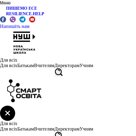
Меню
ПИШЕМО ЕСЕ
RESILIENCE.HELP
Напишіть нам
Для всіх
Для всіх
Батькам
Вчителям
Директорам
Учням
Для всіх
Для всіх
Батькам
Вчителям
Директорам
Учням