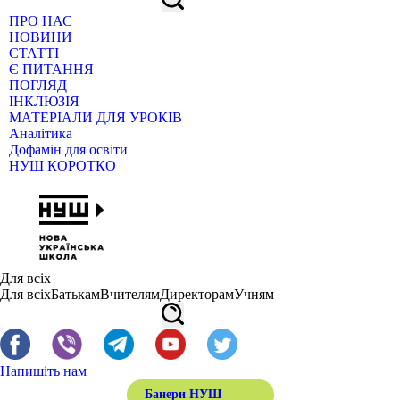
ПРО НАС
НОВИНИ
СТАТТІ
Є ПИТАННЯ
ПОГЛЯД
ІНКЛЮЗІЯ
МАТЕРІАЛИ ДЛЯ УРОКІВ
Аналітика
Дофамін для освіти
НУШ КОРОТКО
Для всіх
Для всіх
Батькам
Вчителям
Директорам
Учням
Напишіть нам
Банери НУШ