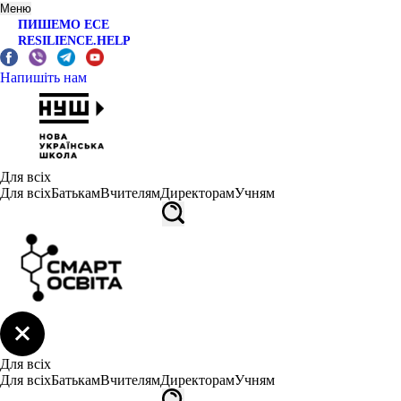
Меню
ПИШЕМО ЕСЕ
RESILIENCE.HELP
Напишіть нам
Для всіх
Для всіх
Батькам
Вчителям
Директорам
Учням
Для всіх
Для всіх
Батькам
Вчителям
Директорам
Учням