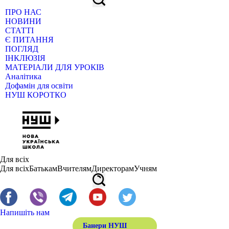
ПРО НАС
НОВИНИ
СТАТТІ
Є ПИТАННЯ
ПОГЛЯД
ІНКЛЮЗІЯ
МАТЕРІАЛИ ДЛЯ УРОКІВ
Аналітика
Дофамін для освіти
НУШ КОРОТКО
Для всіх
Для всіх
Батькам
Вчителям
Директорам
Учням
Напишіть нам
Банери НУШ